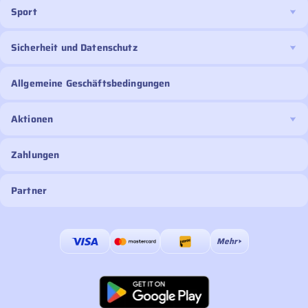
Sport
Sicherheit und Datenschutz
Allgemeine Geschäftsbedingungen
Aktionen
Zahlungen
Partner
Mehr
Zahlungen