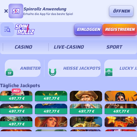
Spinrollz Anwendung
ÖFFNEN
Erhalte die App für das beste Spiel
EINLOGGEN
REGISTRIEREN
CASINO
LIVE-CASINO
SPORT
ANBIETER
HEISSE JACKPOTS
LUCKY 
Tägliche Jackpots
NEU
497,77 €
497,77 €
Zeus Lightning MegaWays
777 Strike
Dynamite Riches Megaways
10,001 Nights MegaWays
497,77 €
497,77 €
497,77 €
497,77 €
Piggy Riches Megaways
777 Diamond Strike
Trillionaire MegaWays
Primate King Megaways
497,77 €
Serpent King
Bounty Raid
Gonzo's Quest Megaways
Mystery Reels Megaways