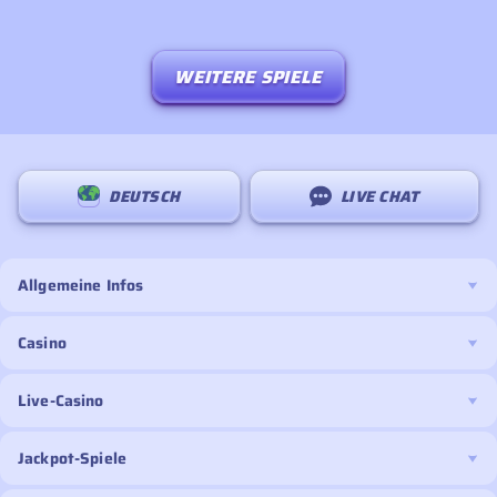
Dragon's Luck Megaways
Golden Leprechaun Megaways
Dragon's Fire Megaways
Risque Megaways
497,77 €
497,77 €
NFT Megaways
Gems Inferno Megaways
Doggy Riches Megaways
Nightmare Family Megaways
WEITERE SPIELE
497,77 €
497,77 €
What the Fox MegaWays
Blood Suckers MegaWays
Athens MegaWays
Amazon Island Megaways
DEUTSCH
LIVE CHAT
Allgemeine Infos
Casino
Live-Casino
Jackpot-Spiele