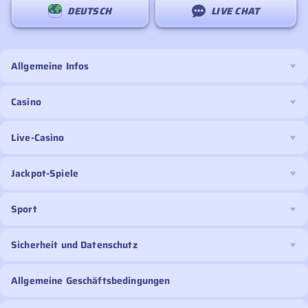
Fußball
DEUTSCH
LIVE CHAT
Basketball
Motorsport
Tennis
Baseball
und mehr...
Allgemeine Infos
Und weil du rund um die Uhr Zugang hast, kannst du immer auf dem Laufenden
bleiben, wie sich das Spiel entwickelt. Überprüfe die Quoten, kassiere vorzeitig
mit aktuellen Quoten ab oder verdopple deinen Einsatz, wenn das Spiel zu
deinen Gunsten ausgeht. Spinrollz belohnt seine Wettenden gerne - als
Casino
regelmäßiger Besucher der Online Wetten kannst du also damit rechnen, Boni
zu erhalten. Die Boni können in Form von Cashbacks, Kombiwetten und sogar
Gratiswetten erfolgen. Du willst große Gewinne erzielen, und wir wollen dir
Live-Casino
dabei helfen, sie zu erhalten.
Kämpfe um Ranglistenplätze, finde dein Wettnirwana und arbeite dich bis zum
höchsten VIP-Rang hoch, wo noch mehr Vorteile auf dich warten. VIPs erhalten
Jackpot-Spiele
regelmäßige Angebote, höhere wöchentliche Abhebungen und einen privaten
VIP-Manager, der ihnen hilft, die besten Angebote und Möglichkeiten zu finden.
Online Wetten bei Spinrollz sind das Beste, was es gibt!
Sport
Alle Quoten für Sportwetten unter einem Dach bei
Spinrollz Sportsbook
Sicherheit und Datenschutz
Spinrollz tut alles, um sicherzustellen, dass jeder Wettende beim Online Wetten
wettbewerbsfähige Quoten in einem übersichtlichen Format vorfindet. Und
wenn das Spiel erst einmal in Gang gekommen ist, müssen sich die Quoten
Allgemeine Geschäftsbedingungen
schnell ändern - schneller als du "Wetten" sagen kannst - um dir einen Vorteil
gegenüber anderen Wettern zu verschaffen. Aber es geht nicht nur um die
Geschwindigkeit und die Leichtigkeit, mit der du deine Quoten erhältst. Spinrollz