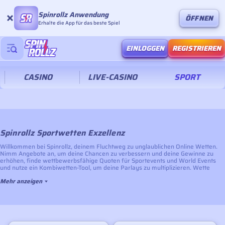
Spinrollz Anwendung
ÖFFNEN
Erhalte die App für das beste Spiel
EINLOGGEN
REGISTRIEREN
CASINO
LIVE-CASINO
SPORT
Spinrollz Sportwetten Exzellenz
Willkommen bei Spinrollz, deinem Fluchtweg zu unglaublichen Online Wetten.
Nimm Angebote an, um deine Chancen zu verbessern und deine Gewinne zu
erhöhen, finde wettbewerbsfähige Quoten für Sportevents und World Events
und nutze ein Kombiwetten-Tool, um deine Parlays zu multiplizieren. Wette
online zu Hause oder unterwegs. Nutze dein Smartphone und das mobile
Mehr anzeigen
Internet, damit du nie wieder eine Wettmöglichkeit verpasst.
Wir nehmen alle Wetten an, große und kleine. Hier kannst du online im
Sportbuch auf alle Sportevents der Welt wetten. Platziere online eine Wette auf
eine internationale Wahl oder einen Filmpreis. Du hast die Qual der Wahl. Nutze
Spinrollz, um online auf Live Sportevents zu wetten: