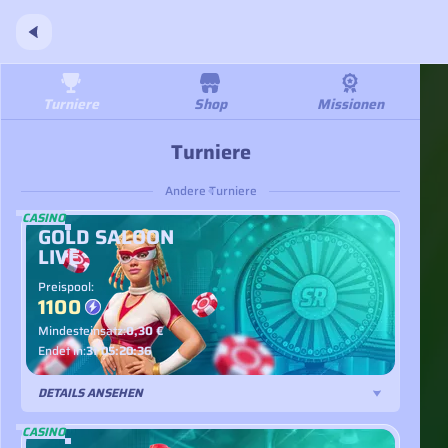
Turniere
Shop
Missionen
Turniere
Andere Turniere
CASINO
GOLD SALOON
LIVE
Preispool:
1100
Mindesteinsatz:
0,30 €
Endet in:
3t 05:20:36
DETAILS ANSEHEN
CASINO