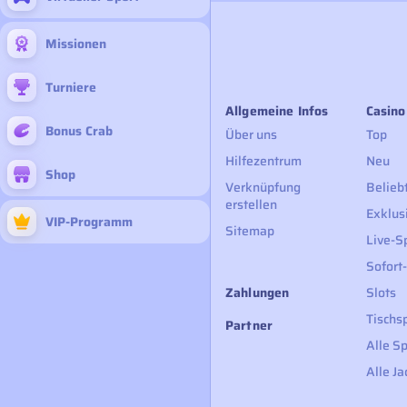
Missionen
Turniere
Allgemeine Infos
Casino
Bonus Crab
Über uns
Top
Hilfezentrum
Neu
Shop
Verknüpfung
Belieb
erstellen
Exklus
VIP-Programm
Sitemap
Live-S
Sofort
Zahlungen
Slots
Tischs
Partner
Alle Sp
Alle Ja