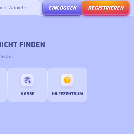
ien, Anbieter
EINLOGGEN
REGISTRIEREN
NICHT FINDEN
te an.
KASSE
HILFEZENTRUM