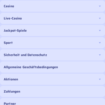
Casino
Live-Casino
Jackpot-Spiele
Sport
Sicherheit und Datenschutz
Allgemeine Geschäftsbedingungen
Aktionen
Zahlungen
Partner