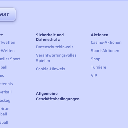
CHAT
rt
Sicherheit und
Aktionen
Datenschutz
rtwetten
Casino-Aktionen
Datenschutzhinweis
e-Wetten
Sport-Aktionen
Verantwortungsvolles
ueller Sport
Shop
Spielen
ball
Turniere
Cookie-Hinweis
nis
VIP
htennis
ketball
Allgemeine
Geschäftsbedingungen
hockey
rican
ball
eball