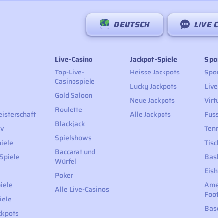
DEUTSCH
LIVE 
Live-Casino
Jackpot-Spiele
Spo
Top-Live-
Heisse Jackpots
Spo
Casinospiele
Lucky Jackpots
Liv
Gold Saloon
t
Neue Jackpots
Virt
Roulette
isterschaft
Alle Jackpots
Fuss
Blackjack
iv
Ten
Spielshows
piele
Tisc
Baccarat und
-Spiele
Bas
Würfel
Eis
Poker
iele
Ame
Alle Live-Casinos
Foot
iele
Bas
ckpots