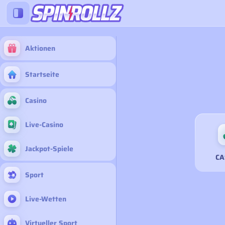
Aktionen
Startseite
Casino
Live-Casino
Jackpot-Spiele
CA
Sport
Live-Wetten
Virtueller Sport